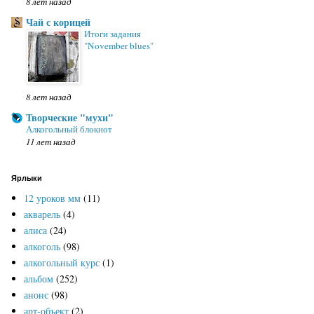
8 лет назад
Чай с корицей
Итоги задания
"November blues"
8 лет назад
Творческие "мухи"
Алкогольный блокнот
11 лет назад
Ярлыки
12 уроков мм
(11)
акварель
(4)
алиса
(24)
алкоголь
(98)
алкогольный курс
(1)
альбом
(252)
анонс
(98)
арт-объект
(2)