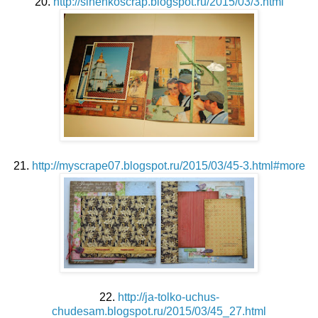
20.
http://sinenkoscrap.blogspot.ru/2015/03/3.html
21.
http://myscrape07.blogspot.ru/2015/03/45-3.html#more
22.
http://ja-tolko-uchus-
chudesam.blogspot.ru/2015/03/45_27.html